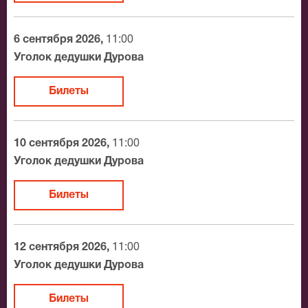
Связной
BitCoin
6 сентября 2026,
11:00
На нашем сайте всегда большой выбор билетов в
Уголок дедушки Дурова
разные категории зрительного зала Уголок дедушки
Дурова. Если не удалось найти нужные билеты на
Билеты
Сказка рыбки золотой, позвоните нам в call-центр и
мы обязательно подберем Вам лучшие места по
доступной цене.
10 сентября 2026,
11:00
Уголок дедушки Дурова
Билеты
12 сентября 2026,
11:00
Уголок дедушки Дурова
Билеты