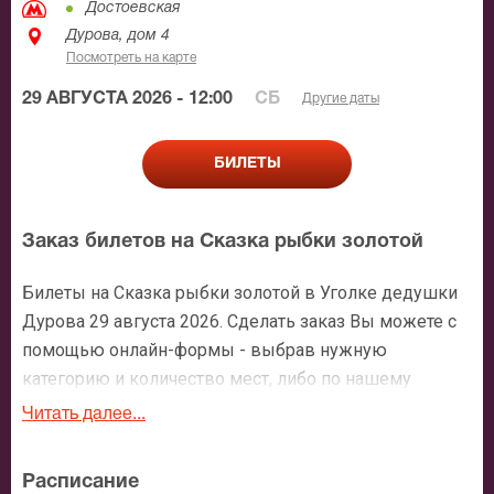
Достоевская
Дурова, дом 4
Посмотреть на карте
29 АВГУСТА 2026 - 12:00
СБ
Другие даты
БИЛЕТЫ
Заказ билетов на Сказка рыбки золотой
Билеты на Сказка рыбки золотой в Уголке дедушки
Дурова 29 августа 2026. Сделать заказ Вы можете с
помощью онлайн-формы - выбрав нужную
категорию и количество мест, либо по нашему
номеру телефона: +7 (495) 921-35-00. После
Читать далее...
оформления заявки с Вами свяжется персональный
менеджер и более чем подробно расскажет о
Расписание
мероприятии, о расположении мест в зрительном