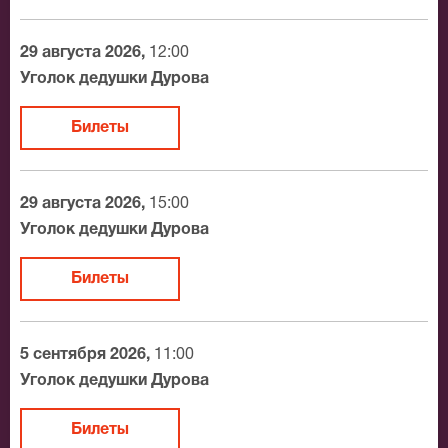
зале, о том как заказать билет и утвердит адрес
доставки.
29 августа 2026,
12:00
Уголок дедушки Дурова
Официальные билеты на Сказка рыбки
золотой
Билеты
После бронирования билетов, ожидайте доставку по
Москве в течение не более 2-х часов. Бесплатная
29 августа 2026,
15:00
доставка билетов осуществляется в пределах МКАД
Уголок дедушки Дурова
возле метро или в пешей доступности. Оплатить
заказ Вы можете с помощью:
Билеты
Банковской картой
Банковским переводом
5 сентября 2026,
11:00
Наличными
Уголок дедушки Дурова
Яндекс.Деньги
Qiwi
Билеты