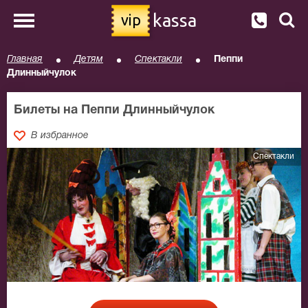
kassa
vip
Главная
Детям
Спектакли
Пеппи
Длинныйчулок
Билеты на Пеппи Длинныйчулок
В избранное
Спектакли