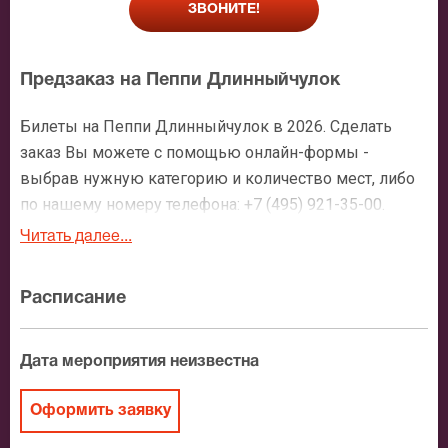
ЗВОНИТЕ!
Предзаказ на Пеппи Длинныйчулок
Билеты на Пеппи Длинныйчулок в 2026. Сделать
заказ Вы можете с помощью онлайн-формы -
выбрав нужную категорию и количество мест, либо
по нашему номеру телефона: +7 (495) 921-35-00.
После оформления заявки с Вами свяжется
Читать далее...
персональный менеджер и более чем подробно
расскажет о мероприятии, о расположении мест в
Расписание
зрительном зале, о том как заказать билет и утвердит
адрес доставки.
Дата мероприятия неизвестна
Официальные билеты на Пеппи
Длинныйчулок
Оформить заявку