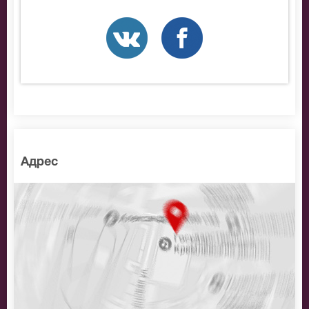
разные категории зрительного зала . Если не удалось
найти нужные билеты на Ансамбль Рапсодия
оркестра им. Осипова, позвоните нам в call-центр и
мы обязательно подберем Вам лучшие места по
доступной цене.
Адрес