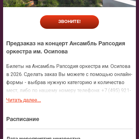
ЗВОНИТЕ!
Предзаказ на концерт Ансамбль Рапсодия
оркестра им. Осипова
Билеты на Ансамбль Рапсодия оркестра им. Осипова
в 2026. Сделать заказ Вы можете с помощью онлайн-
формы - выбрав нужную категорию и количество
мест, либо по нашему номеру телефона: +7 (495) 921-
35-00. После оформления заявки с Вами свяжется
Читать далее...
персональный менеджер и более чем подробно
расскажет о мероприятии, о расположении мест в
Расписание
зрительном зале, о том как заказать билет и утвердит
адрес доставки.