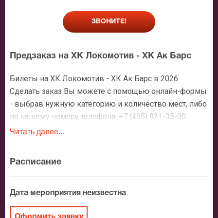
ЗВОНИТЕ!
Предзаказ на ХК Локомотив - ХК Ак Барс
Билеты на ХК Локомотив - ХК Ак Барс в 2026.
Сделать заказ Вы можете с помощью онлайн-формы
- выбрав нужную категорию и количество мест, либо
по нашему номеру телефона: +7 (495) 921-35-00.
После оформления заявки с Вами свяжется
Читать далее...
персональный менеджер и более чем подробно
расскажет о мероприятии, о расположении мест в
Расписание
зрительном зале, о том как заказать билет и утвердит
адрес доставки.
Дата мероприятия неизвестна
Официальные билеты на ХК Локомотив - ХК
Ак Барс
Оформить заявку