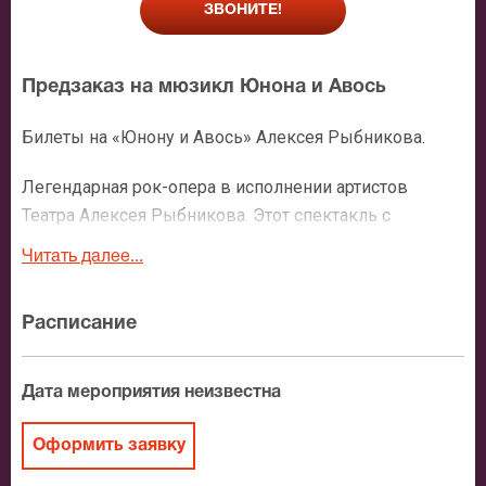
ЗВОНИТЕ!
Предзаказ на мюзикл Юнона и Авось
Билеты на «Юнону и Авось» Алексея Рыбникова.
Легендарная рок-опера в исполнении артистов
Театра Алексея Рыбникова. Этот спектакль с
огромным успехом шел на сценах многих
Читать далее...
знаменитых театров мира. История любви русского
путешественника Николая Резанова и дочери
Расписание
коменданта Сан-Франциско, Кончиты Аргуэльо,
пронзительна и прекрасна. Романсы из этого
спектакля стали очень популярны, зажили своей
Дата мероприятия неизвестна
жизнью, «Я тебя никогда не забуду», «Белый
шиповник», «Аллилуйя любви» можно услышать
Оформить заявку
сегодня в исполнении самых разных артистов.