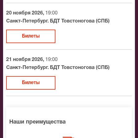
доставки.
20 ноября 2026,
19:00
Официальные билеты на Ф.М. Игры
Санкт-Петербург. БДТ Товстоногова (СПБ)
После бронирования билетов, ожидайте доставку по
Билеты
Москве в течение не более 2-х часов. Бесплатная
доставка билетов осуществляется в пределах МКАД
возле метро или в пешей доступности. Оплатить
21 ноября 2026,
19:00
заказ Вы можете с помощью:
Санкт-Петербург. БДТ Товстоногова (СПБ)
Банковской картой
Билеты
Банковским переводом
Наличными
Яндекс.Деньги
Qiwi
Связной
Наши преимущества
BitCoin