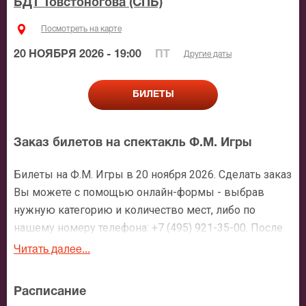
БДТ Товстоногова (СПБ)
Посмотреть на карте
20 НОЯБРЯ 2026 - 19:00
ПТ
Другие даты
БИЛЕТЫ
Заказ билетов на спектакль Ф.М. Игры
Билеты на Ф.М. Игры в 20 ноября 2026. Сделать заказ
Вы можете с помощью онлайн-формы - выбрав
нужную категорию и количество мест, либо по
нашему номеру телефона: +7 (495) 921-35-00. После
оформления заявки с Вами свяжется персональный
Читать далее...
менеджер и более чем подробно расскажет о
мероприятии, о расположении мест в зрительном
Расписание
зале, о том как заказать билет и утвердит адрес