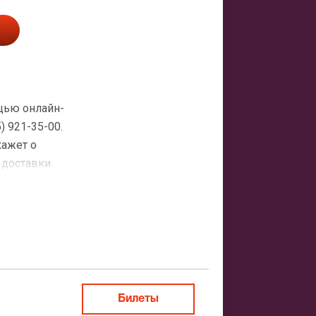
ощью онлайн-
 921-35-00.
кажет о
 доставки.
атная
ить заказ
Билеты