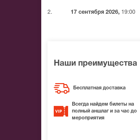
Банковским переводом
Наличными
2.
17 сентября 2026,
19:00
Яндекс.Деньги
Qiwi
Связной
BitCoin
На нашем сайте всегда большой выбор 
Наши преимущества
не удалось найти нужные билеты на Ка
Вам лучшие места по доступной цене.
Бесплатная доставка
Всегда найдем билеты на
полный аншлаг и за час до
мероприятия