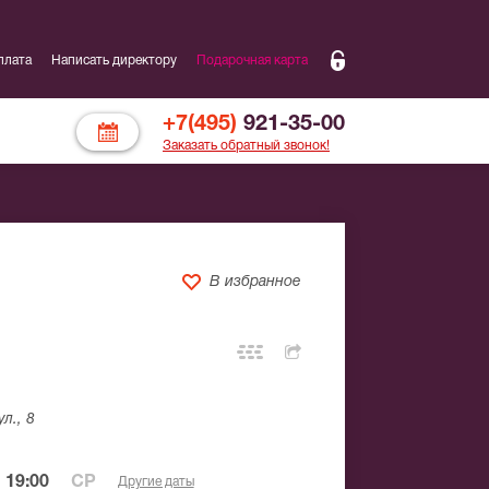
плата
Написать директору
Подарочная карта
+7(495)
921-35-00
Заказать обратный звонок!
В избранное
л., 8
 19:00
СР
Другие даты