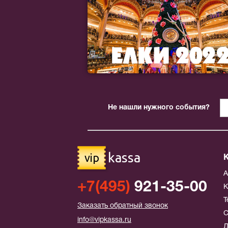
Не нашли нужного события?
kassa
vip
+7(495)
921-35-00
К
Т
Заказать обратный звонок
С
info@vipkassa.ru
Д