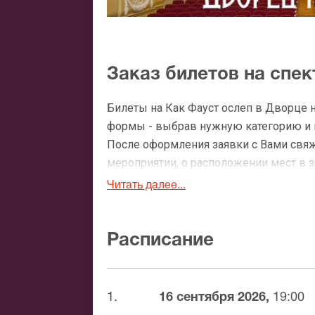
Заказ билетов на спек
Билеты на Как Фауст ослеп в Дворце н
формы - выбрав нужную категорию и ко
После оформления заявки с Вами свя
мероприятии, о расположении мест в зр
Читать далее...
Официальные билеты н
После бронирования билетов, ожидайте
Расписание
доставка билетов осуществляется в п
Вы можете с помощью:
1.
16 сентября 2026,
19:00
Банковской картой