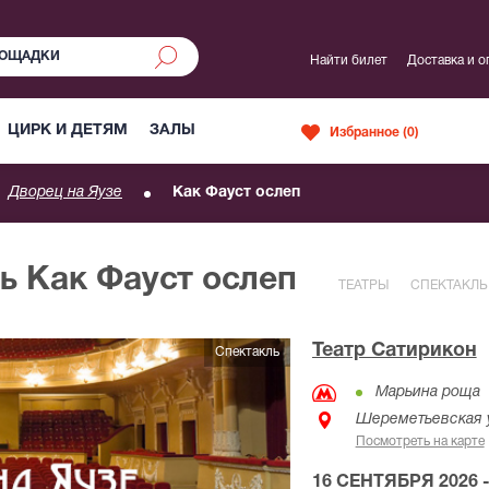
Найти билет
Доставка и о
ЦИРК И ДЕТЯМ
ЗАЛЫ
Избранное (
0
)
Дворец на Яузе
Как Фауст ослеп
ь Как Фауст ослеп
ТЕАТРЫ
СПЕКТАКЛЬ
Театр Сатирикон
Спектакль
Марьина роща
Шереметьевская у
Посмотреть на карте
16 СЕНТЯБРЯ 2026 -