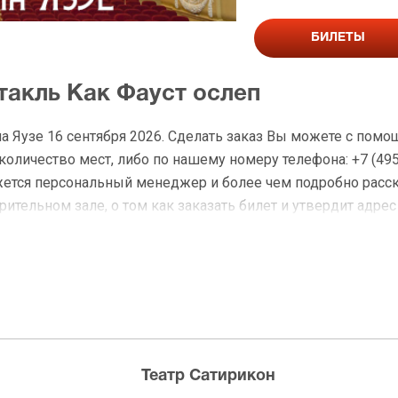
БИЛЕТЫ
такль Как Фауст ослеп
а Яузе 16 сентября 2026. Сделать заказ Вы можете с пом
личество мест, либо по нашему номеру телефона: +7 (495)
жется персональный менеджер и более чем подробно расс
ительном зале, о том как заказать билет и утвердит адрес
а Как Фауст ослеп
 доставку по Москве в течение не более 2-х часов. Беспл
ределах МКАД возле метро или в пешей доступности. Оплат
Театр Сатирикон