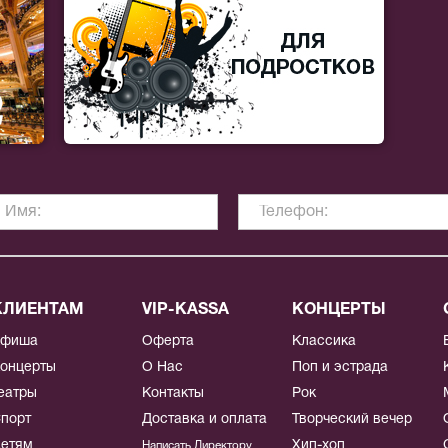
КЛИЕНТАМ
VIP-KASSA
КОНЦЕРТЫ
Афиша
Оферта
Классика
онцерты
О Нас
Поп и эстрада
еатры
Контакты
Рок
порт
Доставка и оплата
Творческий вечер
етям
Хип-хоп
Написать Директору