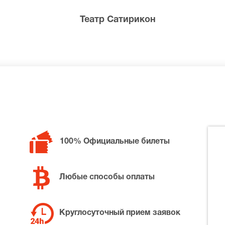
Театр Сатирикон
билетов в разные категории зрительного зала Дворец на 
к Фауст ослеп, позвоните нам в call-центр и мы обязатель
100% Официальные билеты
Любые способы оплаты
Круглосуточный прием заявок