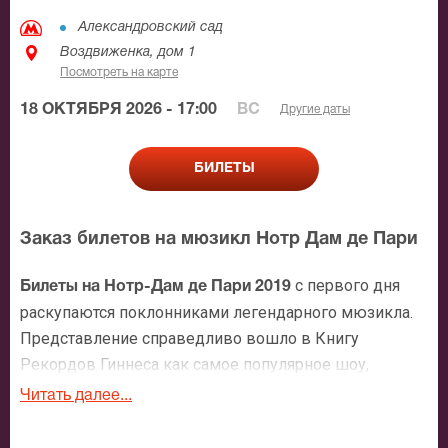
Александровский сад
Воздвиженка, дом 1
Посмотреть на карте
18 ОКТЯБРЯ 2026 - 17:00
ВС
Другие даты
БИЛЕТЫ
Заказ билетов на мюзикл Нотр Дам де Пари
с первого дня
Билеты на Нотр-Дам де Пари 2019
раскупаются поклонниками легендарного мюзикла.
Представление справедливо вошло в Книгу
Рекордов Гиннеса как самое популярное шоу,
собравшее в первый год своего существования
Читать далее...
огромное количество зрителей. Канадско-
французский мюзикл Нотр-Дам де Пари это