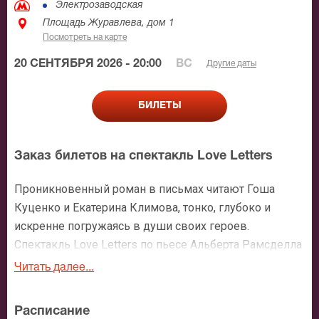
Электрозаводская
Площадь Журавлева, дом 1
Посмотреть на карте
20 СЕНТЯБРЯ 2026 - 20:00
ВС
Другие даты
БИЛЕТЫ
Заказ билетов на спектакль Love Letters
Проникновенный роман в письмах читают Гоша
Куценко и Екатерина Климова, тонко, глубоко и
искренне погружаясь в души своих героев.
Спектакль Love Letters по пьесе Альберта Рамсделла
Генри - о двоих, которые пишут друг другу всю
Читать далее...
жизнь, но их судьбы по какой-то нелепой
случайности так и не пересекаются.
Расписание