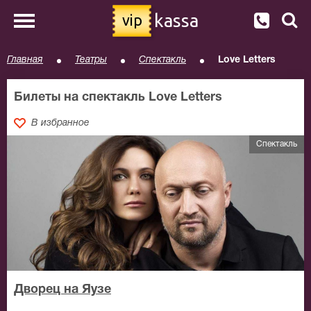
kassa
vip
Главная
Театры
Спектакль
Love Letters
Билеты на спектакль Love Letters
В избранное
Спектакль
Дворец на Яузе