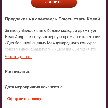
ЗВОНИТЕ!
Предзаказ на спектакль Боюсь стать Колей
За пьесу «Боюсь стать Колей» молодой драматург
Иван Андреев получил первую премию в категории
«Для большой сцены» Международного конкурса
современной драматургии «Евразия». Сегодня это
произведение идет на сцене МХТ имени Чехова в
Читать далее...
постановке режиссера Марины Брусникиной.
Расписание
Главный герой истории – молодой человек,
путешествующий на поезде из Башкирии в
Екатеринбург. Как и всегда бывает в вагонах, здесь
Дата мероприятия неизвестна
ведут разговоры за жизнь. Язык всех персонажей
колоритен, а ситуации, о которых рассказывается,
Оформить заявку
разные – и смешные, и не очень. О встречах и