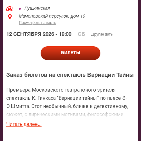
Пушкинская
Мамоновский переулок, дом 10
Посмотреть на карте
12 СЕНТЯБРЯ 2026 - 19:00
СБ
Другие даты
БИЛЕТЫ
Заказ билетов на спектакль Вариации Тайны
Премьера Московского театра юного зрителя -
спектакль К. Гинкаса “Вариации тайны” по пьесе Э-
Э.Шмитта. Этот необычный, ближе к детективному,
сюжет, с лирическими мотивами, философскими
размышлениями,прекрасной игрой актеров - публика
Читать далее...
оценит обязательно. Театралов ждет удивительный
вечер, спешите заказать билеты на спектакль