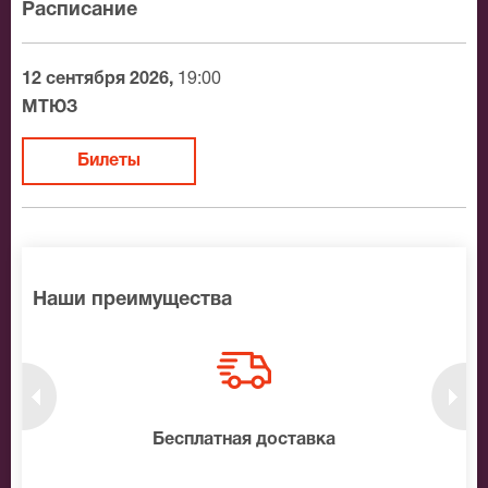
Расписание
“Вариации тайны” и станьте его гостем. До встречи в
зале.
12 сентября 2026,
19:00
МТЮЗ
Билеты
Наши преимущества
нтам
Бесплатная доставка
10