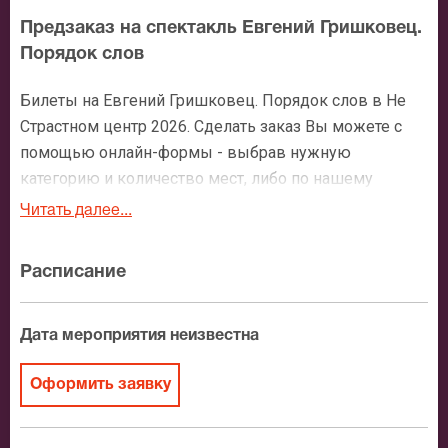
Предзаказ на спектакль Евгений Гришковец.
Порядок слов
Билеты на Евгений Гришковец. Порядок слов в Не
Страстном центр 2026. Сделать заказ Вы можете с
помощью онлайн-формы - выбрав нужную
категорию и количество мест, либо по нашему
номеру телефона: +7 (495) 921-35-00. После
Читать далее...
оформления заявки с Вами свяжется персональный
менеджер и более чем подробно расскажет о
Расписание
мероприятии, о расположении мест в зрительном
зале, о том как заказать билет и утвердит адрес
доставки.
Дата мероприятия неизвестна
Официальные билеты на Евгений Гришковец.
Оформить заявку
Порядок слов