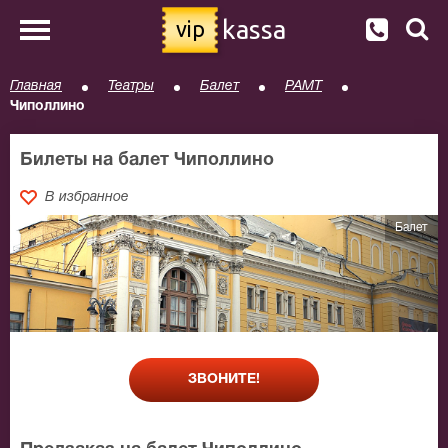
kassa
vip
Главная
Театры
Балет
РАМТ
Чиполлино
Билеты на балет Чиполлино
В избранное
Балет
ЗВОНИТЕ!