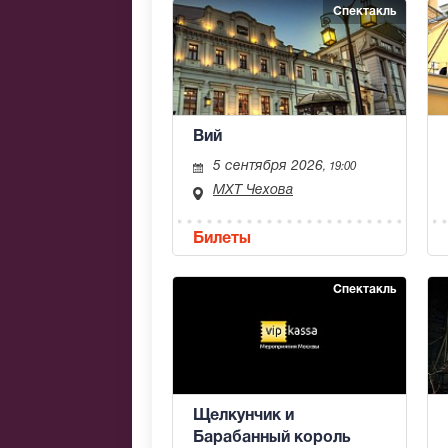
Спектакль
Вий
5 сентября 2026
, 19:00
МХТ Чехова
Билеты
Спектакль
Щелкунчик и
Барабанный король