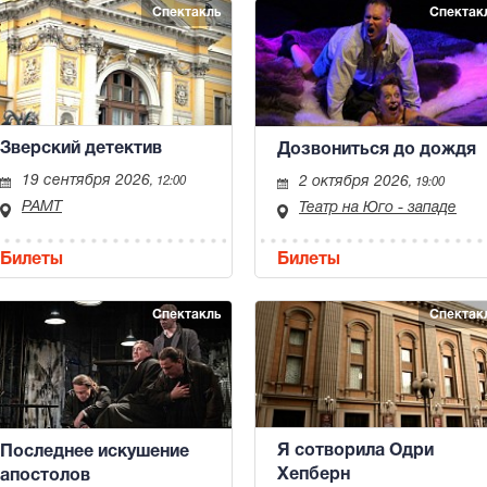
Спектакль
Спектак
Зверский детектив
Дозвониться до дождя
19 сентября 2026
2 октября 2026
, 12:00
, 19:00
РАМТ
Театр на Юго - западе
Билеты
Билеты
Спектакль
Спектак
Я сотворила Одри
Последнее искушение
Хепберн
апостолов