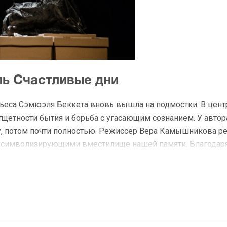
ль Счастливые дни
пьеса Сэмюэля Беккета вновь вышла на подмостки. В цент
етности бытия и борьба с угасающим сознанием. У автор
у, потом почти полностью. Режиссер Вера Камышникова р
, символизирующими вместилище нашей памяти. Благодар
ь билеты на спектакль Счастливые дни и зарезервировать
скве;
джера;
соба оплаты.