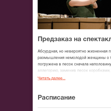
Предзаказ на спектак
Абсурдная, но невероятно жизненная 
размышления немолодой женщины о тщ
погружена в песок сначала наполовин
аллегорию, заменив песок коробками
сервису, вы уже сегодня можете купит
Читать далее...
самоанализа. В список услуг входит:
бесплатная доставка билетов по Мо
Расписание
консультация персонального мене
возможность выбора удобного спо