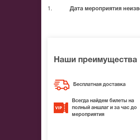
1.
Дата мероприятия неизв
Сюрреализм этой постановки помогает
собственные приоритеты. Главную роль
искренне. Не упустите возможность пр
интеллектуальное удовольствие от пр
Наши преимущества
Бесплатная доставка
Всегда найдем билеты на
полный аншлаг и за час до
мероприятия