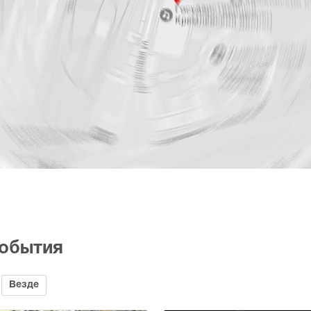
события
Везде