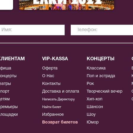
КЛИЕНТАМ
VIP-KASSA
КОНЦЕРТЫ
Афиша
Оферта
Классика
онцерты
О Нас
Поп и эстрада
еатры
Контакты
Рок
порт
Доставка и оплата
Творческий вечер
етям
Хип-хоп
Написать Директору
ремьеры
Шансон
Найти билет
лощадки
Избранное
Шоу
Возврат билетов
Юмор