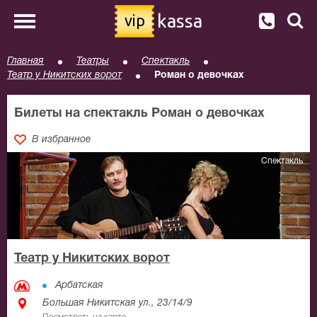
kassa
vip
Главная
Театры
Спектакль
Театр у Никитских ворот
Роман о девочках
Билеты на спектакль Роман о девочках
В избранное
Спектакль
Театр у Никитских ворот
Арбатская
Большая Никитская ул., 23/14/9