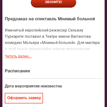
ЗВОНИТЕ!
Предзаказ на спектакль Мнимый больной
Именитый европейский режиссер Сильвиу
Пуркарете поставил в Театре имени Вахтангова
комедию Мольера «Мнимый больной». Для мастера
в этой пьесе чрезвычайно важна музыкальная
составляющая, ведь сочинение великого
Читать далее...
французского драматурга – это комедия балет,
с присущими этому жанру нюансами. Музыку к
Расписание
спектаклю написал композитор Василь Штиль.
В главной роли зрители увидят Сергея Маковецкого,
Дата мероприятия неизвестна
вместе с ним знаменитый сюжет на сцене воплотят:
Ольга Тумайкина, Нина Нехлопченко, Мария Волкова,
Оформить заявку
Сергей Епишев, Олег Макаров. В интермедиях будут