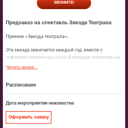
ЗВОНИТЕ!
Предзаказ на спектакль Звезда Театрала
Премия «Звезда театрала».
Эта звезда зажигается каждый год, вместе с
софитами театральных сцен, благодаря талантливым
создателям спектаклей и блистательно играющим
Читать далее...
актерам. Путь ей указывают зрители. И в этом
выборе победителей мнение каждого становится
Расписание
важным голосом в онлайн-голосовании, влияющим
на победу самых достойных претендентов. «Звезда
театрала» - премия зрительских симпатий, которая в
Дата мероприятия неизвестна
нынешнем году уже в восьмой раз определит своих
лауреатов.
Оформить заявку