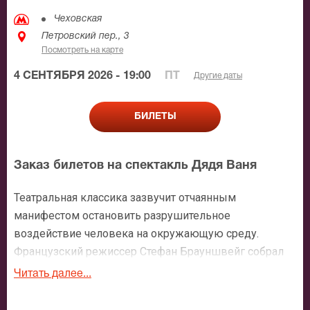
Чеховская
Петровский пер., 3
Посмотреть на карте
4 СЕНТЯБРЯ 2026 - 19:00
ПТ
Другие даты
БИЛЕТЫ
Заказ билетов на спектакль Дядя Ваня
Театральная классика зазвучит отчаянным
манифестом остановить разрушительное
воздействие человека на окружающую среду.
Французский режиссер Стефан Брауншвейг собрал
звездный состав российских артистов, чтобы через
Читать далее...
нашу классику достучаться до каждого. В постановке
задействованы Евгений Миронов, Виктор