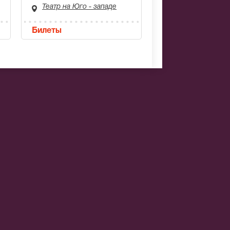
Театр на Юго - западе
Билеты