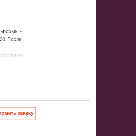
н-формы -
00. После
о
 доставки.
атная
ить заказ
рмить заявку