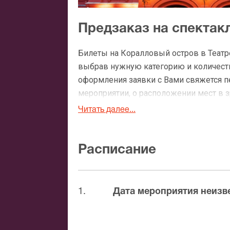
Предзаказ на спектак
Билеты на Коралловый остров в Театр
выбрав нужную категорию и количество
оформления заявки с Вами свяжется 
мероприятии, о расположении мест в зр
Читать далее...
Официальные билеты 
После бронирования билетов, ожидайте
Расписание
доставка билетов осуществляется в п
Вы можете с помощью:
1.
Дата мероприятия неизв
Банковской картой
Банковским переводом
Наличными