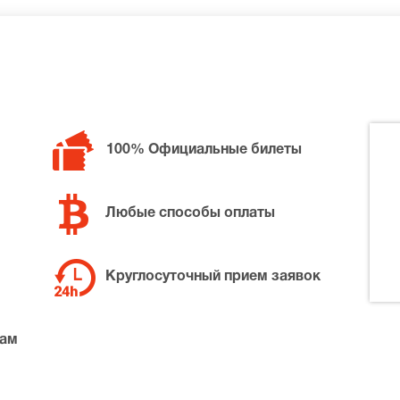
билетов в разные категории зрительного зала Театр Наций
ловый остров, позвоните нам в call-центр и мы обязател
100% Официальные билеты
Любые способы оплаты
Круглосуточный прием заявок
там