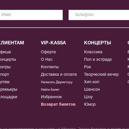
КЛИЕНТАМ
VIP-KASSA
КОНЦЕРТЫ
Афиша
Оферта
Классика
онцерты
О Нас
Поп и эстрада
еатры
Контакты
Рок
порт
Доставка и оплата
Творческий вечер
етям
Хип-хоп
Написать Директору
ремьеры
Шансон
Найти билет
лощадки
Избранное
Шоу
Возврат билетов
Юмор