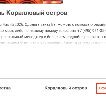
ль Коралловый остров
е Наций 2026. Сделать заказ Вы можете с помощью онлай
 мест, либо по нашему номеру телефона: +7 (495) 921-35-
персональный менеджер и более чем подробно расскажет 
ительном зале, о том как заказать билет и утвердит адрес
на Коралловый остров
 доставку по Москве в течение не более 2-х часов. Беспл
ределах МКАД возле метро или в пешей доступности. Оплат
естна
Коралловый остров
Офо