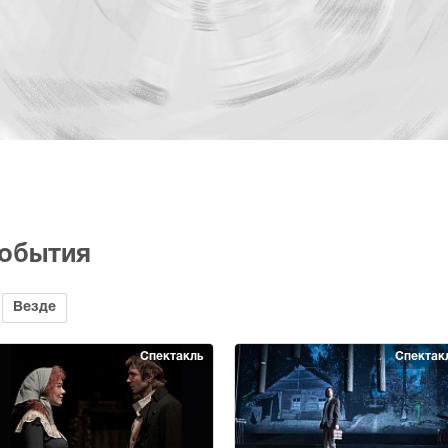
события
Везде
Спектакль
Спектак