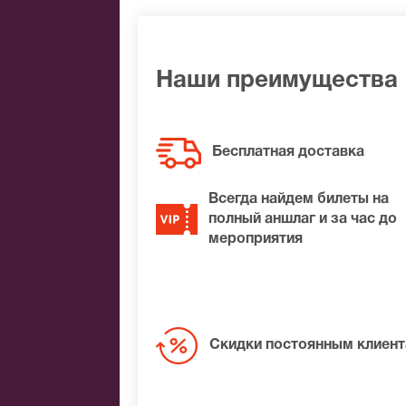
Яндекс.Деньги
Qiwi
Связной
BitCoin
Наши преимущества
На нашем сайте всегда большой выбор 
удалось найти нужные билеты на Корал
Бесплатная доставка
Вам лучшие места по доступной цене.
Всегда найдем билеты на
полный аншлаг и за час до
мероприятия
Скидки постоянным клиен