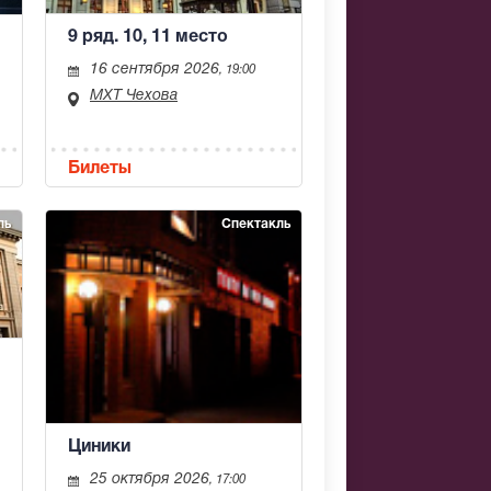
9 ряд. 10, 11 место
16 сентября 2026
, 19:00
МХТ Чехова
Билеты
ль
Спектакль
Циники
25 октября 2026
, 17:00