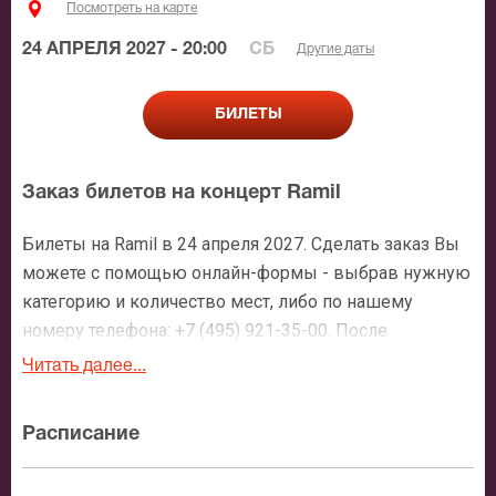
Посмотреть на карте
24 АПРЕЛЯ 2027 - 20:00
СБ
Другие даты
БИЛЕТЫ
Заказ билетов на концерт Ramil
Билеты на Ramil в 24 апреля 2027. Сделать заказ Вы
можете с помощью онлайн-формы - выбрав нужную
категорию и количество мест, либо по нашему
номеру телефона: +7 (495) 921-35-00. После
оформления заявки с Вами свяжется персональный
Читать далее...
менеджер и более чем подробно расскажет о
мероприятии, о расположении мест в зрительном
Расписание
зале, о том как заказать билет и утвердит адрес
доставки.