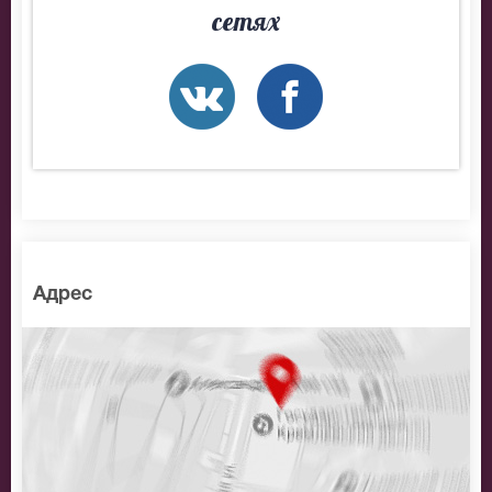
разные категории зрительного зала A2 Green Concert.
сетях
Если не удалось найти нужные билеты на Ramil,
позвоните нам в call-центр и мы обязательно
подберем Вам лучшие места по доступной цене.
Адрес