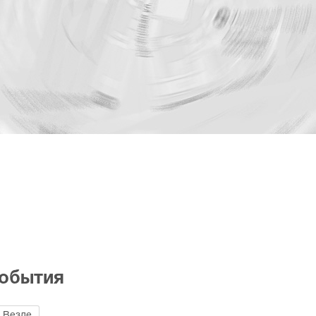
события
Везде