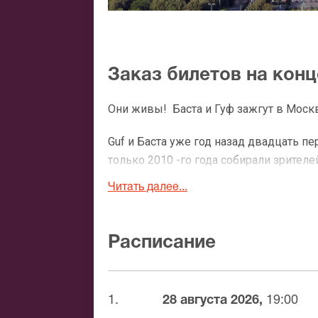
Заказ билетов на конц
Они живы! Баста и Гуф зажгут в Моск
Guf и Баста уже год назад двадцать пе
только 2010 -го года собирали зрител
российской хип-хоп сцене вновь ждут
Читать далее...
концерт российских популярных рэперо
Москве можно приобрести в нашей ко
Расписание
На предыдущем концерте, на котором 
исполнили несколько известных совмес
буквально несколько месяцев, резид
1.
28 августа 2026,
19:00
успешно презентовали в нескольких б