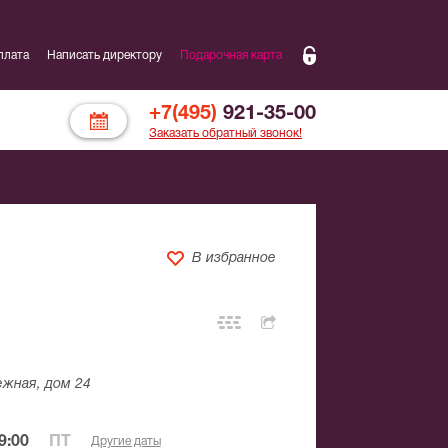
плата
Написать директору
Подарочная карта
+7(495)
921-35-00
Заказать обратный звонок!
В избранное
жная, дом 24
9:00
ПТ
Другие даты