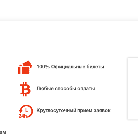
азад в июле Баста и Гуф исполнили композиции, вошедшие 
кантов. Альбом они писали вместе. Гуф свой куплет, а Бас
 личным, как исповедь, искренним итогом 2,5 лет жизни.
100% Официальные билеты
Любые способы оплаты
Круглосуточный прием заявок
там