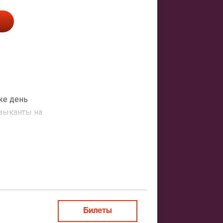
 же день
узыканты на
ольшой
ты и Гуфа» в
а после
ке. Спустя
, который
Билеты