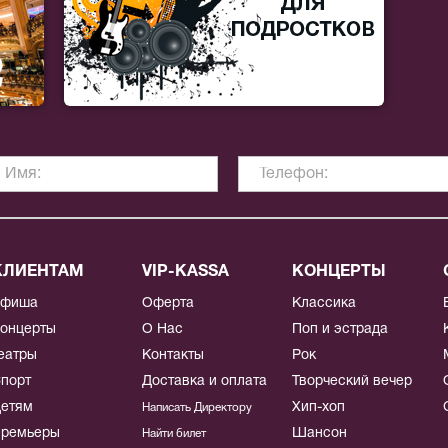
КЛИЕНТАМ
VIP-KASSA
КОНЦЕРТЫ
Афиша
Оферта
Классика
онцерты
О Нас
Поп и эстрада
еатры
Контакты
Рок
порт
Доставка и оплата
Творческий вечер
етям
Хип-хоп
Написать Директору
ремьеры
Шансон
Найти билет