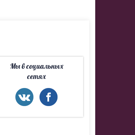
в
та – свой. И
Мы в социальных
сетях