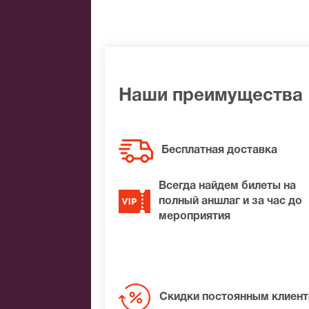
На концерте, который проходил год н
последствии в совместный альбом музы
как делится Баста, он получился очень
Наши преимущества
Бесплатная доставка
Всегда найдем билеты на
полный аншлаг и за час до
мероприятия
Скидки постоянным клиен