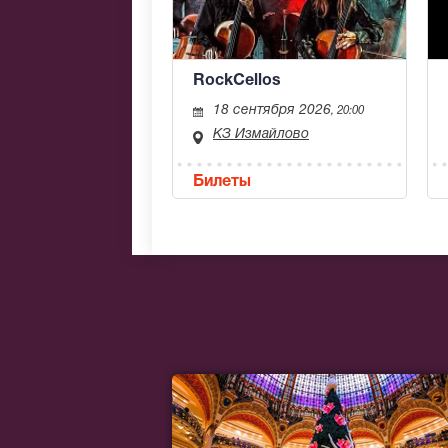
RockCellos
18 сентября 2026
, 20:00
КЗ Измайлово
Билеты