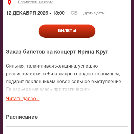
Посмотреть на карте
12 ДЕКАБРЯ 2026 - 18:00
СБ
Другие даты
БИЛЕТЫ
Заказ билетов на концерт Ирина Круг
Сильная, талантливая женщина, успешно
реализовавшая себя в жанре городского романса,
подарит поклонникам новое сольное выступление.
Ее карьера началась при трагических
обстоятельствах, но она смогла пережить боль
Читать далее...
потери и посвятить жизнь творчеству. На ее счету 9
успешных альбомов и множество наград.
Расписание
Билеты на Ирину Круг обычно раскупают задолго до