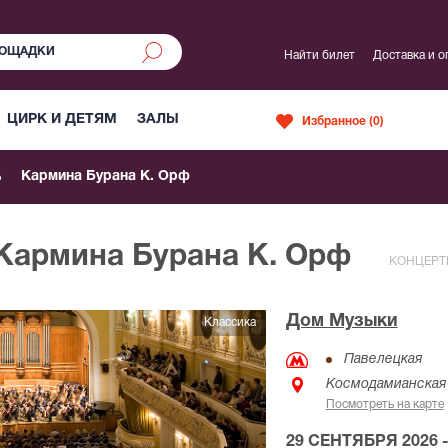
Найти билет
Доставка и о
ЦИРК И ДЕТЯМ
ЗАЛЫ
Избранное (
0
)
Кармина Бурана К. Орф
 Кармина Бурана К. Орф
КОНЦЕРТ
Дом Музыки
Классика
Павелецкая
Космодамианская 
Посмотреть на карте
29 СЕНТЯБРЯ 2026 -