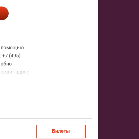
 с помощью
+7 (495)
робно
вердит адрес
атная
ить заказ
Билеты