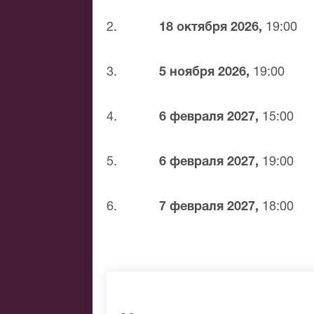
Банковской картой
Банковским переводом
2.
18 октября 2026,
19:00
Наличными
Яндекс.Деньги
3.
5 ноября 2026,
19:00
Qiwi
Связной
BitCoin
4.
6 февраля 2027,
15:00
На нашем сайте всегда большой выбор 
удалось найти нужные билеты на Карми
5.
6 февраля 2027,
19:00
подберем Вам лучшие места по доступ
6.
7 февраля 2027,
18:00