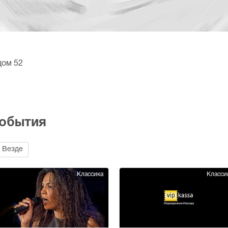
дом 52
события
Везде
Классика
Класси