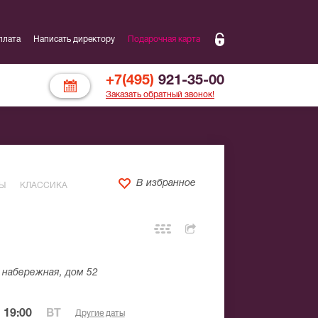
плата
Написать директору
Подарочная карта
+7(495)
921-35-00
Заказать обратный звонок!
В избранное
Ы
КЛАССИКА
набережная, дом 52
 19:00
ВТ
Другие даты