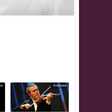
ка
Классика