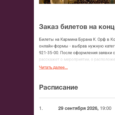
Заказ билетов на кон
Билеты на Кармина Бурана К. Орф в К
онлайн-формы - выбрав нужную катего
921-35-00. После оформления заявки 
расскажет о мероприятии, о расположен
доставки.
Читать далее...
Официальные билеты 
Расписание
После бронирования билетов, ожидайте
доставка билетов осуществляется в п
Вы можете с помощью:
1.
29 сентября 2026,
19:00