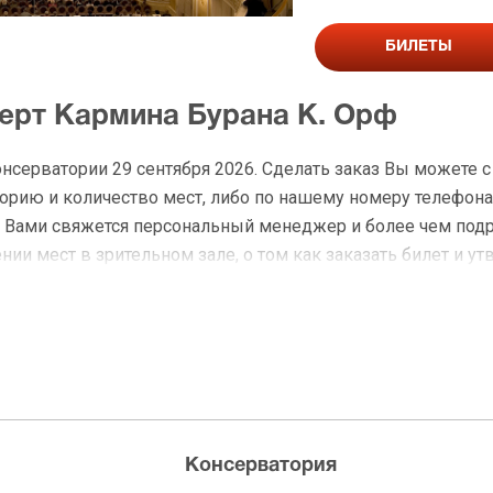
БИЛЕТЫ
церт Кармина Бурана К. Орф
онсерватории 29 сентября 2026. Сделать заказ Вы можете
рию и количество мест, либо по нашему номеру телефона: 
с Вами свяжется персональный менеджер и более чем под
ии мест в зрительном зале, о том как заказать билет и ут
на Кармина Бурана К. Орф
 доставку по Москве в течение не более 2-х часов. Беспл
ределах МКАД возле метро или в пешей доступности. Оплат
Консерватория