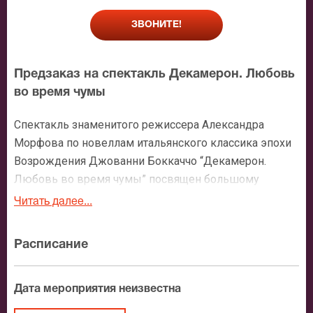
ЗВОНИТЕ!
Предзаказ на спектакль Декамерон. Любовь
во время чумы
Спектакль знаменитого режиссера Александра
Морфова по новеллам итальянского классика эпохи
Возрождения Джованни Боккаччо “Декамерон.
Любовь во время чумы” посвящен большому
юбилею. В нынешнем году исполнилось 665 лет со
Читать далее...
дня выхода этой книги, как оказалось, произведения
на века, темы которого созвучны и сегодняшнему
Расписание
зрителю. О чем эта постановка - о любви, прекрасной
и всеобъемлющей, вечной и незабываемой. Спешите
заказать билеты на спектакль “Декамерон. Любовь
Дата мероприятия неизвестна
во время чумы”.