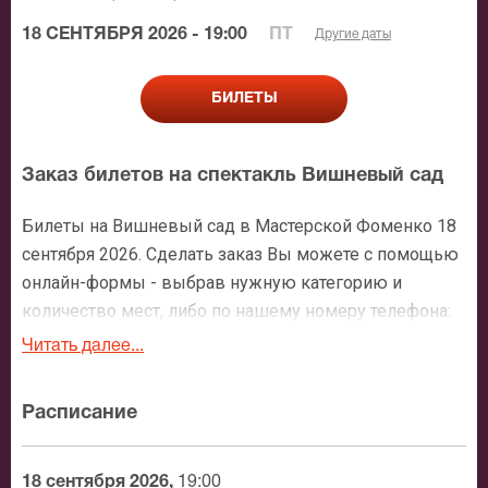
18 СЕНТЯБРЯ 2026 - 19:00
ПТ
Другие даты
БИЛЕТЫ
Заказ билетов на спектакль Вишневый сад
Билеты на Вишневый сад в Мастерской Фоменко 18
сентября 2026. Сделать заказ Вы можете с помощью
онлайн-формы - выбрав нужную категорию и
количество мест, либо по нашему номеру телефона:
+7 (495) 921-35-00. После оформления заявки с Вами
Читать далее...
свяжется персональный менеджер и более чем
подробно расскажет о мероприятии, о расположении
Расписание
мест в зрительном зале, о том как заказать билет и
утвердит адрес доставки.
18 сентября 2026,
19:00