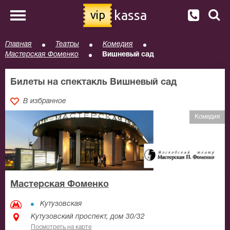
kassa
vip
Главная
Театры
Комедия
Мастерская Фоменко
Вишневый сад
Билеты на спектакль Вишневый сад
В избранное
Комедия
Мастерская Фоменко
Кутузовская
Кутузовский проспект, дом 30/32
Посмотреть на карте