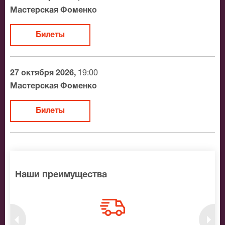
Официальные билеты на Вишневый сад
Мастерская Фоменко
После бронирования билетов, ожидайте доставку по
Билеты
Москве в течение не более 2-х часов. Бесплатная
доставка билетов осуществляется в пределах МКАД
возле метро или в пешей доступности. Оплатить
27 октября 2026,
19:00
заказ Вы можете с помощью:
Мастерская Фоменко
Банковской картой
Билеты
Банковским переводом
Наличными
Яндекс.Деньги
Qiwi
Связной
Наши преимущества
BitCoin
На нашем сайте всегда большой выбор билетов в
разные категории зрительного зала Мастерская