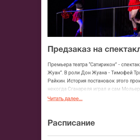
Предзаказ на спектак
Премьера театра “Сатирикон” - спекта
Жуан”. В роли Дон Жуана - Тимофей Тр
Райкин. История постановок этого про
некогда Сганареля играл и сам Мольер
Читать далее...
Зрители с нетерпением ждут нового сп
мировой театральной классики, как п
внимание. Отметим, что заказать биле
Расписание