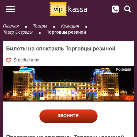
kassa
vip
Главная
Театры
Комедия
Театр Эстрады
Торговцы резиной
Билеты на спектакль Торговцы резиной
В избранное
Комедия
ЗВОНИТЕ!