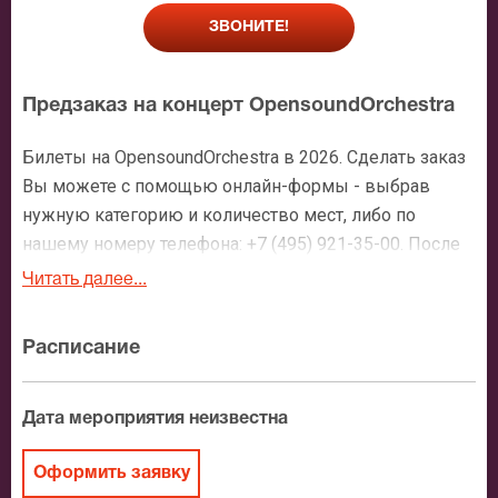
ЗВОНИТЕ!
Предзаказ на концерт OpensoundOrchestra
Билеты на OpensoundOrchestra в 2026. Сделать заказ
Вы можете с помощью онлайн-формы - выбрав
нужную категорию и количество мест, либо по
нашему номеру телефона: +7 (495) 921-35-00. После
оформления заявки с Вами свяжется персональный
Читать далее...
менеджер и более чем подробно расскажет о
мероприятии, о расположении мест в зрительном
Расписание
зале, о том как заказать билет и утвердит адрес
доставки.
Дата мероприятия неизвестна
Официальные билеты на
OpensoundOrchestra
Оформить заявку