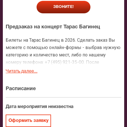
ЗВОНИТЕ!
Предзаказ на концерт Тарас Багинец
Билеты на Тарас Багинец в 2026. Сделать заказ Вы
можете с помощью онлайн-формы - выбрав нужную
категорию и количество мест, либо по нашему
номеру телефона: +7 (495) 921-35-00. После
оформления заявки с Вами свяжется персональный
Читать далее...
менеджер и более чем подробно расскажет о
мероприятии, о расположении мест в зрительном
Расписание
зале, о том как заказать билет и утвердит адрес
доставки.
Дата мероприятия неизвестна
Официальные билеты на Тарас Багинец
Оформить заявку
После бронирования билетов, ожидайте доставку по