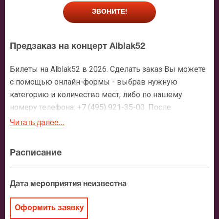
ЗВОНИТЕ!
Предзаказ на концерт Alblak52
Билеты на Alblak52 в 2026. Сделать заказ Вы можете
с помощью онлайн-формы - выбрав нужную
категорию и количество мест, либо по нашему
номеру телефона: +7 (495) 921-35-00. После
оформления заявки с Вами свяжется персональный
Читать далее...
менеджер и более чем подробно расскажет о
мероприятии, о расположении мест в зрительном
Расписание
зале, о том как заказать билет и утвердит адрес
доставки.
Дата мероприятия неизвестна
Официальные билеты на Alblak52
Оформить заявку
После бронирования билетов, ожидайте доставку по