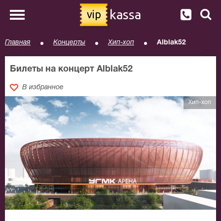
kassa
vip
Главная
Концерты
Хип-хоп
Alblak52
Билеты на концерт Alblak52
В избранное
Хип-хоп