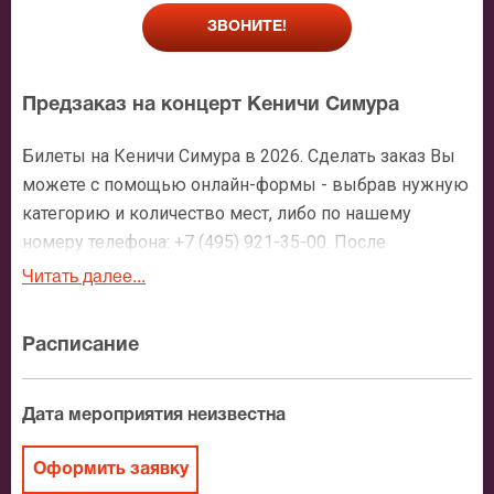
ЗВОНИТЕ!
Предзаказ на концерт Кеничи Симура
Билеты на Кеничи Симура в 2026. Сделать заказ Вы
можете с помощью онлайн-формы - выбрав нужную
категорию и количество мест, либо по нашему
номеру телефона: +7 (495) 921-35-00. После
оформления заявки с Вами свяжется персональный
Читать далее...
менеджер и более чем подробно расскажет о
мероприятии, о расположении мест в зрительном
Расписание
зале, о том как заказать билет и утвердит адрес
доставки.
Дата мероприятия неизвестна
Официальные билеты на Кеничи Симура
Оформить заявку
После бронирования билетов, ожидайте доставку по