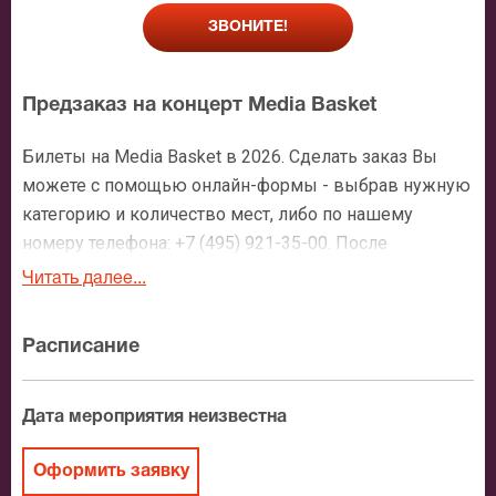
ЗВОНИТЕ!
Предзаказ на концерт Media Basket
Билеты на Media Basket в 2026. Сделать заказ Вы
можете с помощью онлайн-формы - выбрав нужную
категорию и количество мест, либо по нашему
номеру телефона: +7 (495) 921-35-00. После
оформления заявки с Вами свяжется персональный
Читать далее...
менеджер и более чем подробно расскажет о
мероприятии, о расположении мест в зрительном
Расписание
зале, о том как заказать билет и утвердит адрес
доставки.
Дата мероприятия неизвестна
Официальные билеты на Media Basket
Оформить заявку
После бронирования билетов, ожидайте доставку по