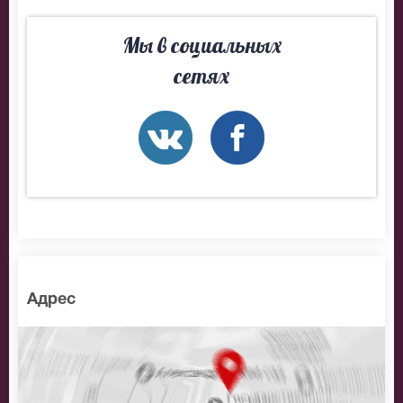
BitCoin
Мы в социальных
На нашем сайте всегда большой выбор билетов в
сетях
разные категории зрительного зала Кремлевский
Дворец. Если не удалось найти нужные билеты на
Владимир Маркин, позвоните нам в call-центр и мы
обязательно подберем Вам лучшие места по
доступной цене.
Адрес