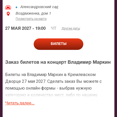
Александровский сад
Воздвиженка, дом 1
Посмотреть на карте
27 МАЯ 2027 - 19:00
ЧТ
Другие даты
БИЛЕТЫ
Заказ билетов на концерт Владимир Маркин
Билеты на Владимир Маркин в Кремлевском
Дворце 27 мая 2027. Сделать заказ Вы можете с
помощью онлайн-формы - выбрав нужную
категорию и количество мест, либо по нашему
номеру телефона: +7 (495) 921-35-00. После
Читать далее...
оформления заявки с Вами свяжется персональный
менеджер и более чем подробно расскажет о