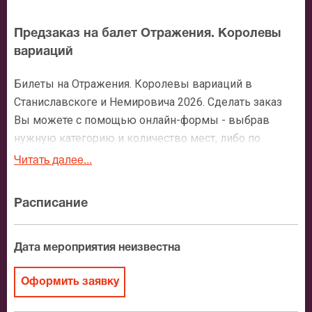
Предзаказ на балет Отражения. Королевы
вариаций
Билеты на Отражения. Королевы вариаций в
Станиславскоге и Немировича 2026. Сделать заказ
Вы можете с помощью онлайн-формы - выбрав
нужную категорию и количество мест, либо по
нашему номеру телефона: +7 (495) 921-35-00. После
Читать далее...
оформления заявки с Вами свяжется персональный
менеджер и более чем подробно расскажет о
Расписание
мероприятии, о расположении мест в зрительном
зале, о том как заказать билет и утвердит адрес
доставки.
Дата мероприятия неизвестна
Официальные билеты на Отражения.
Оформить заявку
Королевы вариаций