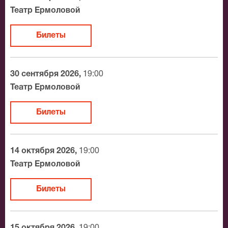
Официальные билеты на Комната Адлера
Театр Ермоловой
После бронирования билетов, ожидайте доставку по
Билеты
Москве в течение не более 2-х часов. Бесплатная
доставка билетов осуществляется в пределах МКАД
возле метро или в пешей доступности. Оплатить
30 сентября 2026,
19:00
заказ Вы можете с помощью:
Театр Ермоловой
Банковской картой
Билеты
Банковским переводом
Наличными
Яндекс.Деньги
14 октября 2026,
19:00
Qiwi
Театр Ермоловой
Связной
BitCoin
Билеты
На нашем сайте всегда большой выбор билетов в
разные категории зрительного зала Театр Ермоловой.
15 октября 2026,
19:00