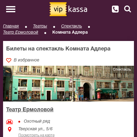
kassa
vip
Главная
Театры
Спектакль
Театр Ермоловой
Комната Адлера
Билеты на спектакль Комната Адлера
В избранное
Спектакль
Театр Ермоловой
Охотный ряд
Тверская ул., 5/6
Посмотреть на карте