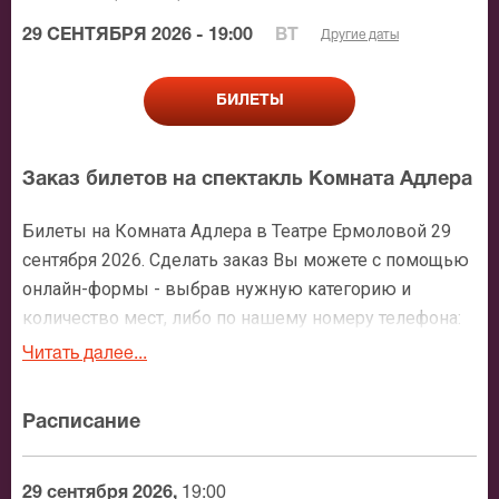
29 СЕНТЯБРЯ 2026 - 19:00
ВТ
Другие даты
БИЛЕТЫ
Заказ билетов на спектакль Комната Адлера
Билеты на Комната Адлера в Театре Ермоловой 29
сентября 2026. Сделать заказ Вы можете с помощью
онлайн-формы - выбрав нужную категорию и
количество мест, либо по нашему номеру телефона:
+7 (495) 921-35-00. После оформления заявки с Вами
Читать далее...
свяжется персональный менеджер и более чем
подробно расскажет о мероприятии, о расположении
Расписание
мест в зрительном зале, о том как заказать билет и
утвердит адрес доставки.
29 сентября 2026,
19:00