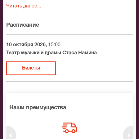
Ивановича Чуковского, «Айболит», ждет гостей
Читать далее...
замечательного Театра музыки и драмы Стаса
Намина.
Расписание
«Добрый доктор Айболит, он под деревом сидит,
приходи к нему лечиться и корова, и волчица» -
10 октября 2026,
15:00
вместе с героями известной сказки, гости театра
Театр музыки и драмы Стаса Намина
станут участниками интересных приключений и
удивительных открытий.
Билеты
Это спектакль для всей семьи, с красивой музыкой,
динамичным сюжетом, интересной режиссурой.
Подарите себе замечательный вечер, заказать
билеты на спектакль «Айболит для детей и
Наши преимущества
взрослых» можно уже сегодня.