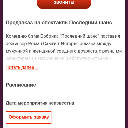
ЗВОНИТЕ!
Предзаказ на спектакль Последний шанс
Комедию Сэма Бобрика “Последний шанс” поставил
режиссер Роман Самгин. История романа между
мужчиной и женщиной среднего возраста, с разными
характерами, намерениями и обстоятельствами -
будет интересна зрителю. Актерский состав у
Читать далее...
постановки замечательный: Олеся Железняк, Андрей
Леонов и другие талантливые исполнители.
Расписание
Приглашаем заказать билеты на спектакль
“Последний шанс”.
Дата мероприятия неизвестна
Оформить заявку