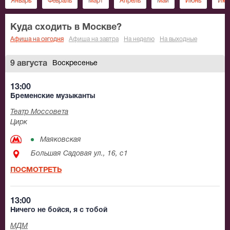
Январь
Февраль
Март
Апрель
Май
Июнь
Июл
Куда сходить в Москве?
Афиша на сегодня
Афиша на завтра
На неделю
На выходные
9 августа
Воскресенье
13:00
Бременские музыканты
Театр Моссовета
Цирк
Маяковская
Большая Садовая ул., 16, с1
ПОСМОТРЕТЬ
13:00
Ничего не бойся, я с тобой
МДМ